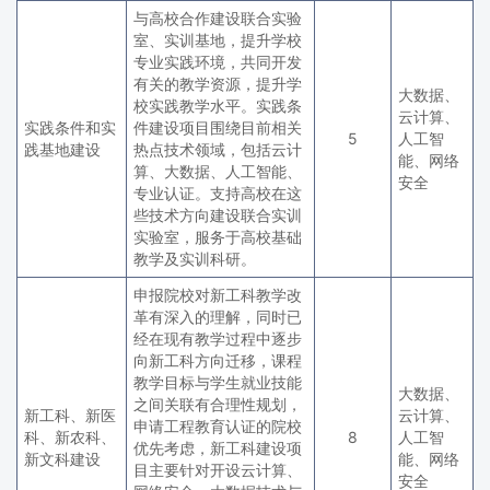
与高校合作建设联合实验
室、实训基地，提升学校
专业实践环境，共同开发
有关的教学资源，提升学
大数据、
校实践教学水平。实践条
云计算、
实践条件和实
件建设项目围绕目前相关
5
人工智
践基地建设
热点技术领域，包括云计
能、网络
算、大数据、人工智能、
安全
专业认证。支持高校在这
些技术方向建设联合实训
实验室，服务于高校基础
教学及实训科研。
申报院校对新工科教学改
革有深入的理解，同时已
经在现有教学过程中逐步
向新工科方向迁移，课程
教学目标与学生就业技能
大数据、
之间关联有合理性规划，
新工科、新医
云计算、
申请工程教育认证的院校
科、新农科、
8
人工智
优先考虑，新工科建设项
新文科建设
能、网络
目主要针对开设云计算、
安全