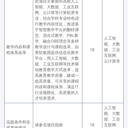
此项目主要面向高校人工
智能、大数据、工业互联
网、云计算等计算机类专
业，结合学科专业特色进
行教学内容优化，推进基
于智慧教学平台的翻转课
堂、混合式教学、PBL教
人工智
学、融合OBE理念等多样
能、大数
教学内容和课
教学设计与课程改革。由
18
据、工业
程体系改革
青软集团提供信息化教学
互联网、
平台，用人工智能、大数
云计算等
据、工业互联网等技术驱
动教育教学方式改革，提
高教育教学质量，建成一
批高质量、可共享的课程
内容和课程体系，满足IT
行业规模化、高质量的人
才培养需求。
人工智
能、大数
据、工业
实践条件和实
请参见项目指南
18
互联网、
践基地建设