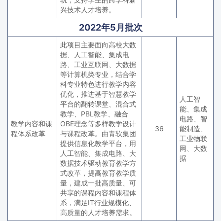
兴技术人才培养。
2022年5月批次
此项目主要面向高校大数
据、人工智能、集成电
路、工业互联网、大数据
等计算机类专业，结合学
科专业特色进行教学内容
优化，推进基于智慧教学
人工智
平台的翻转课堂、混合式
能、集成
教学、PBL教学、融合
电路、智
教学内容和课
OBE理念等多样教学设计
36
能制造、
程体系改革
与课程改革。由青软集团
工业物联
提供信息化教学平台，用
网、大数
人工智能、集成电路、大
据
数据技术驱动教育教学方
式改革，提高教育教学质
量，建成一批高质量、可
共享的课程内容和课程体
系，满足IT行业规模化、
高质量的人才培养需求。