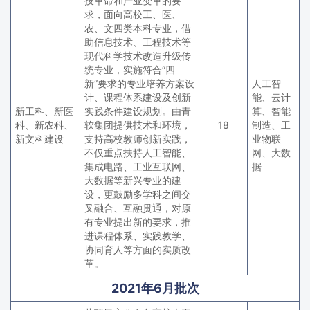
技革命和产业变革的要
求，面向高校工、医、
农、文四类本科专业，借
助信息技术、工程技术等
现代科学技术改造升级传
统专业，实施符合“四
新”要求的专业培养方案设
人工智
计、课程体系建设及创新
能、云计
新工科、新医
实践条件建设规划。由青
算、智能
科、新农科、
软集团提供技术和环境，
18
制造、工
新文科建设
支持高校教师创新实践，
业物联
不仅重点扶持人工智能、
网、大数
集成电路、工业互联网、
据
大数据等新兴专业的建
设，更鼓励多学科之间交
叉融合、互融贯通，对原
有专业提出新的要求，推
进课程体系、实践教学、
协同育人等方面的实质改
革。
2021年6月批次