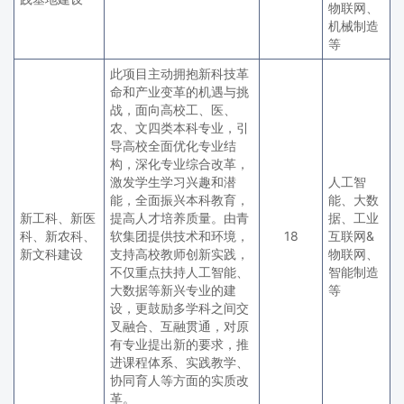
物联网、
机械制造
等
此项目主动拥抱新科技革
命和产业变革的机遇与挑
战，面向高校工、医、
农、文四类本科专业，引
导高校全面优化专业结
构，深化专业综合改革，
激发学生学习兴趣和潜
人工智
能，全面振兴本科教育，
能、大数
新工科、新医
提高人才培养质量。由青
据、工业
科、新农科、
软集团提供技术和环境，
18
互联网&
新文科建设
支持高校教师创新实践，
物联网、
不仅重点扶持人工智能、
智能制造
大数据等新兴专业的建
等
设，更鼓励多学科之间交
叉融合、互融贯通，对原
有专业提出新的要求，推
进课程体系、实践教学、
协同育人等方面的实质改
革。