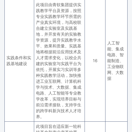
此项目由青软集团提供实
践教学平台及资源，按照
专业实践教学环节所需的
产业真实环境，与高校联
合建立实验室及实践基
地，并开发有关的实验教
学资源，提升实践教学水
人工智
平、效果和质量。实践基
能、集成
地将根据前沿应用技术及
电路、智
实践条件和实
人才需求变化，以校企共
16
能制造、
践基地建设
建的实验室与实践平台为
工业物联
依托，开展实习实训等多
网、大数
种实践教学活动，加快推
据
进工业互联网、计算机科
学与技术、大数据、集成
电路、人工智能等专业教
学改革，实现培养目标与
前沿需求接轨，支持学生
的跨学科新兴技术人才培
养。
此项目旨在适应新一轮科